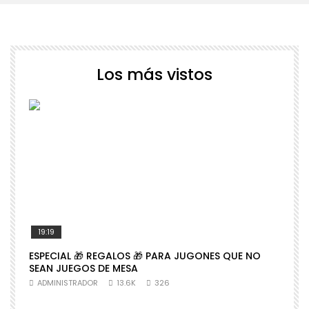
Los más vistos
19:19
ESPECIAL 🎁 REGALOS 🎁 PARA JUGONES QUE NO

SEAN JUEGOS DE MESA
N
ADMINISTRADOR
13.6K
326