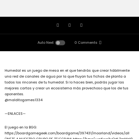
Auto Next
0 Comments
Humedal es un juego de mesa en el que tendrás que crear hábilmente
una red de canales de agua por la que fluyan tus fichas de planta a
todos los rincones de tu humedal. Si lo haces bien, podrás jugar las
mejores cartas y crear un ecosistema más provechoso que los de tus
oponentes.
@malditogames1334
—ENLACES—
El juego en la BGG:
https://boardgamegeek.com/boardgame/397431/moorland/videos/all