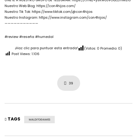
ÚNETE A NUESTRO GRUPO DE TELEGRAM: https://t.me/+ysKwo3vOdLZmMzI0
Nuestro Web Blog: https://con4hijos.com/
Nuestro Tik Tok: https://www.tiktok.com/@con4hijos
Nuestro Instagram: https://www.instagram.com/con4hijos/
———————————
#review #reseña #humedal
¡Haz clic para puntuar esta entrada!
(Votos:
0
Promedio:
0
)
Post Views:
1.106
39
TAGS
MALDITOGAMES