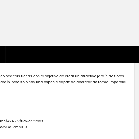
locar tus fichas con el objetivo de crear un atractivo jardín de flores.
u jardín, pero solo hay una especie capaz de decretar de forma imparcial
me/424577/flower-fields
Kwo3vOdLZmMzI0