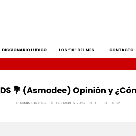
DICCIONARIO LÚDICO
LOS “10” DEL MES…
CONTACTO
DS 💐 (Asmodee) Opinión y ¿Có
ADMINISTRADOR
DICIEMBRE 5, 2024
0
1K
32