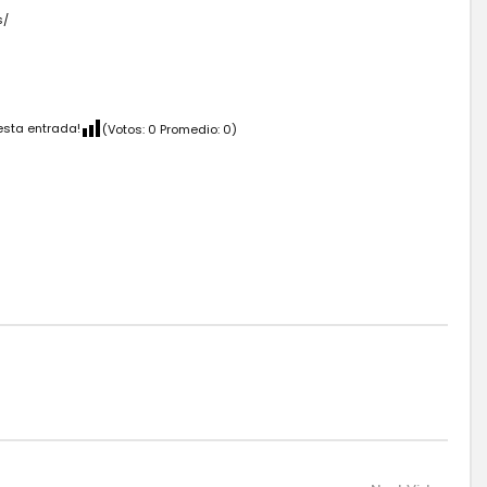
s/
esta entrada!
(Votos:
0
Promedio:
0
)