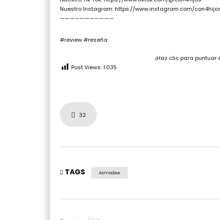
Nuestro Instagram: https://www.instagram.com/con4hijo
———————————
#review #reseña
¡Haz clic para puntuar 
Post Views:
1.035
32
TAGS
Asmodee