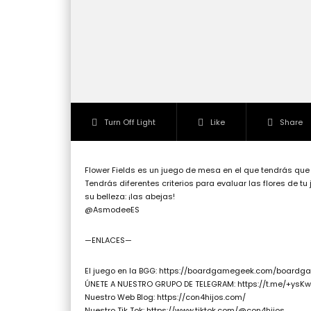
Turn Off Light
Like
Share
Flower Fields es un juego de mesa en el que tendrás que co
Tendrás diferentes criterios para evaluar las flores de t
su belleza: ¡las abejas!
@AsmodeeES
—ENLACES—
El juego en la BGG: https://boardgamegeek.com/boardga
ÚNETE A NUESTRO GRUPO DE TELEGRAM: https://t.me/+ys
Nuestro Web Blog: https://con4hijos.com/
Nuestro Tik Tok: https://www.tiktok.com/@con4hijos