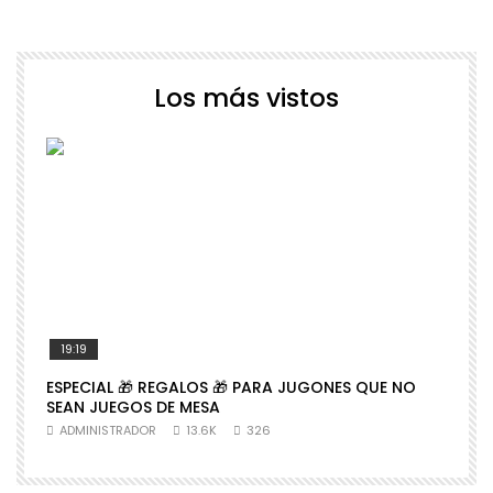
Los más vistos
19:19
ESPECIAL 🎁 REGALOS 🎁 PARA JUGONES QUE NO

SEAN JUEGOS DE MESA
N
ADMINISTRADOR
13.6K
326