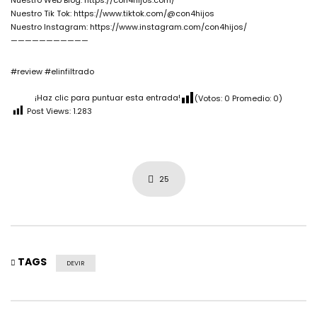
Nuestro Web Blog: https://con4hijos.com/
Nuestro Tik Tok: https://www.tiktok.com/@con4hijos
Nuestro Instagram: https://www.instagram.com/con4hijos/
———————————
#review #elinfiltrado
¡Haz clic para puntuar esta entrada!
(Votos:
0
Promedio:
0
)
Post Views:
1.283
25
TAGS
DEVIR