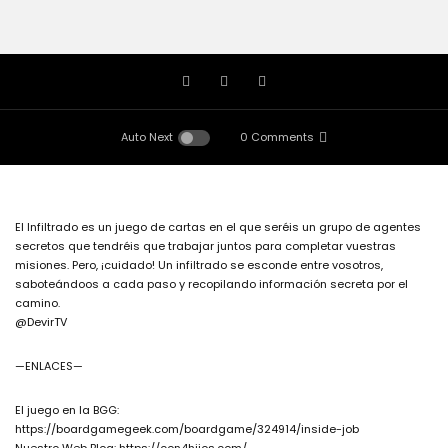
Auto Next
0 Comments
El Infiltrado es un juego de cartas en el que seréis un grupo de agentes
secretos que tendréis que trabajar juntos para completar vuestras
misiones. Pero, ¡cuidado! Un infiltrado se esconde entre vosotros,
saboteándoos a cada paso y recopilando información secreta por el
camino.
@DevirTV
—ENLACES—
El juego en la BGG:
https://boardgamegeek.com/boardgame/324914/inside-job