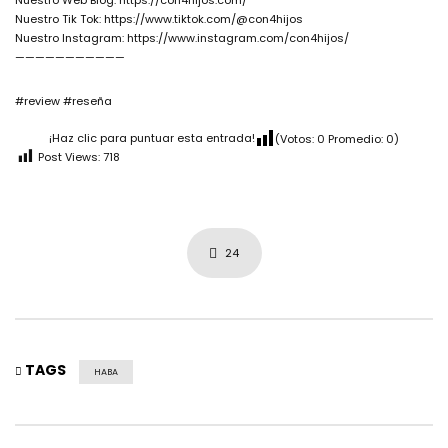
Nuestro Web Blog: https://con4hijos.com/
Nuestro Tik Tok: https://www.tiktok.com/@con4hijos
Nuestro Instagram: https://www.instagram.com/con4hijos/
———————————
#review #reseña
¡Haz clic para puntuar esta entrada!
(Votos:
0
Promedio:
0
)
Post Views:
718
24
TAGS
HABA