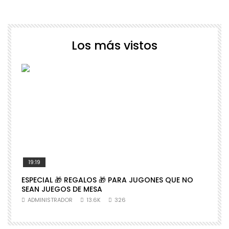
Los más vistos
19:19
ESPECIAL 🎁 REGALOS 🎁 PARA JUGONES QUE NO

SEAN JUEGOS DE MESA
N
ADMINISTRADOR
13.6K
326