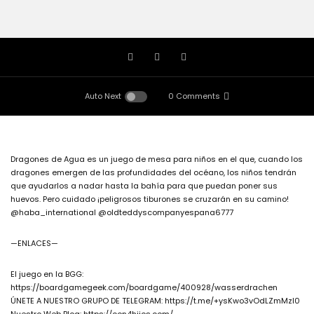
Auto Next
0 Comments
Dragones de Agua es un juego de mesa para niños en el que, cuando los
dragones emergen de las profundidades del océano, los niños tendrán
que ayudarlos a nadar hasta la bahía para que puedan poner sus
huevos. Pero cuidado ¡peligrosos tiburones se cruzarán en su camino!
@haba_international @oldteddyscompanyespana6777
—ENLACES—
El juego en la BGG:
https://boardgamegeek.com/boardgame/400928/wasserdrachen
ÚNETE A NUESTRO GRUPO DE TELEGRAM: https://t.me/+ysKwo3vOdLZmMzI0