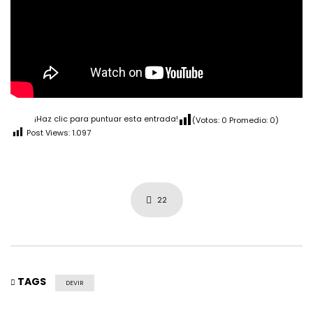
¡Haz clic para puntuar esta entrada!
(Votos:
0
Promedio:
0
)
Post Views:
1.097
22
TAGS
DEVIR