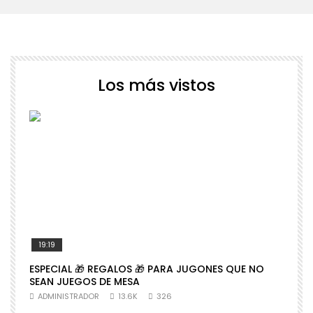
Los más vistos
19:19
ESPECIAL 🎁 REGALOS 🎁 PARA JUGONES QUE NO

SEAN JUEGOS DE MESA
N
ADMINISTRADOR
13.6K
326