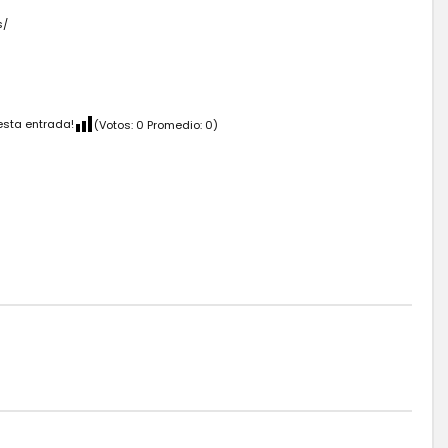
s/
esta entrada!
(Votos:
0
Promedio:
0
)