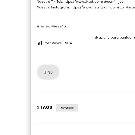
Nuestro Tik Tok: https://www.tiktok.com/@con4hijos
Nuestro Instagram: https://www.instagram.com/con4hijo
———————————
#review #reseña
¡Haz clic para puntuar 
Post Views:
1.904
30
TAGS
Asmodee