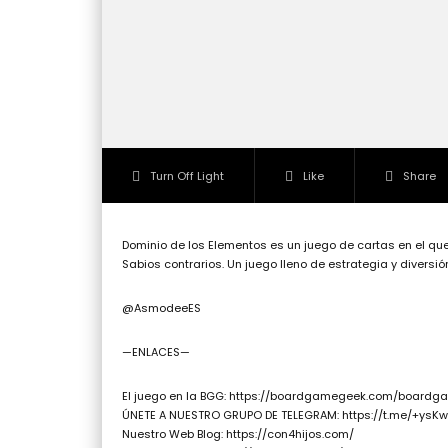
Turn Off Light
Like
Share
Dominio de los Elementos es un juego de cartas en el que
Sabios contrarios. Un juego lleno de estrategia y diversi
@AsmodeeES
—ENLACES—
El juego en la BGG: https://boardgamegeek.com/boar
ÚNETE A NUESTRO GRUPO DE TELEGRAM: https://t.me/+ys
Nuestro Web Blog: https://con4hijos.com/