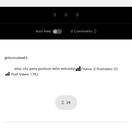
Auto Next
0 Comments
@AsmodeeES
¡Haz clic para puntuar esta entrada!
(Votos:
0
Promedio:
0
)
Post Views:
1.792
29