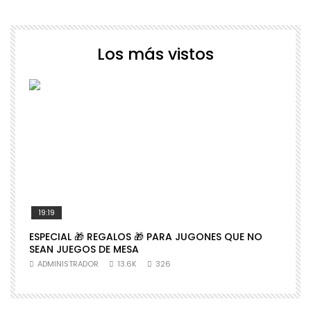
Los más vistos
19:19
ESPECIAL 🎁 REGALOS 🎁 PARA JUGONES QUE NO

SEAN JUEGOS DE MESA
N
ADMINISTRADOR
13.6K
326