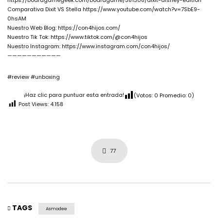
https://boardgamegeek.com/boardgame/381308/dixit-disney-edition
Comparativa Dixit VS Stella https://www.youtube.com/watch?v=7SbE9-
0hsAM
Nuestro Web Blog: https://con4hijos.com/
Nuestro Tik Tok: https://www.tiktok.com/@con4hijos
Nuestro Instagram: https://www.instagram.com/con4hijos/
———————————
#review #unboxing
¡Haz clic para puntuar esta entrada!
(Votos:
0
Promedio:
0
)
Post Views:
4.158
77
TAGS
Asmodee