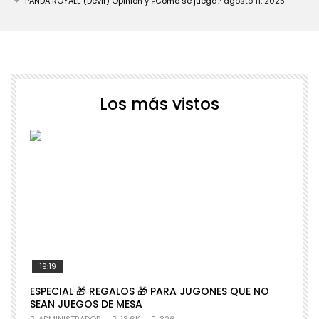
PANDA ROYALE (Devir) Opinión y ¿Cómo se juega?
agosto 11, 2025
Los más vistos
19:19
ESPECIAL 🎁 REGALOS 🎁 PARA JUGONES QUE NO

SEAN JUEGOS DE MESA
N