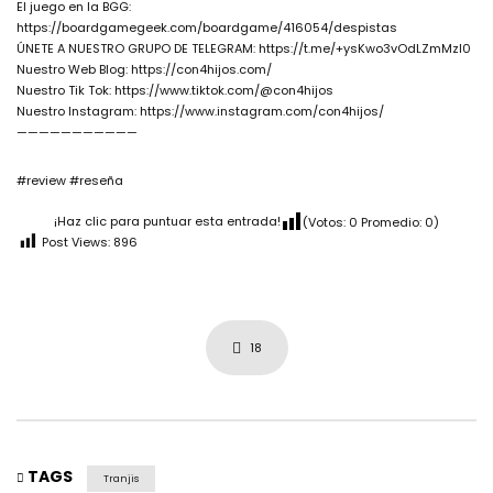
El juego en la BGG:
https://boardgamegeek.com/boardgame/416054/despistas
ÚNETE A NUESTRO GRUPO DE TELEGRAM: https://t.me/+ysKwo3vOdLZmMzI0
Nuestro Web Blog: https://con4hijos.com/
Nuestro Tik Tok: https://www.tiktok.com/@con4hijos
Nuestro Instagram: https://www.instagram.com/con4hijos/
———————————
#review #reseña
¡Haz clic para puntuar esta entrada!
(Votos:
0
Promedio:
0
)
Post Views:
896
18
TAGS
Tranjis