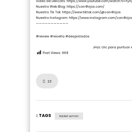
Video de Delicats: https://www.youtube.com/watch?v=fy
Nuestro Web Blog: https://con4hijos.com/
Nuestro Tik Tok: https://www.tiktok.com/@con4hijos
Nuestro Instagram: https://www.instagram.com/con4hijo
———————————
#review #reseña #despistados
¡Haz clic para puntuar 
Post Views:
968
23
TAGS
Rocket Lemon