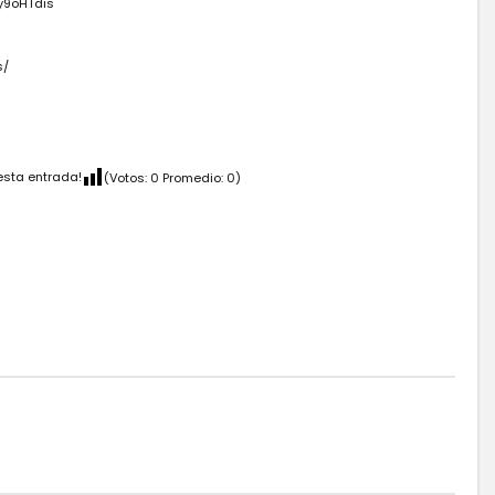
Xy9oHTdis
s/
esta entrada!
(Votos:
0
Promedio:
0
)