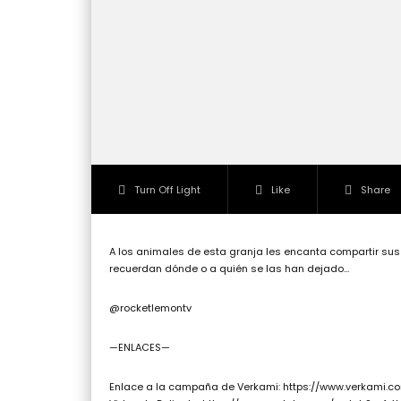
Turn Off Light
Like
Share
A los animales de esta granja les encanta compartir su
recuerdan dónde o a quién se las han dejado…
@rocketlemontv
—ENLACES—
Enlace a la campaña de Verkami: https://www.verkami.