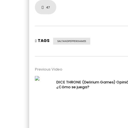
47
TAGS
SALTANDPEPPERGAMES
Previous Video
DICE THRONE (Delirium Games) Opinió
¿Cómo se juega?