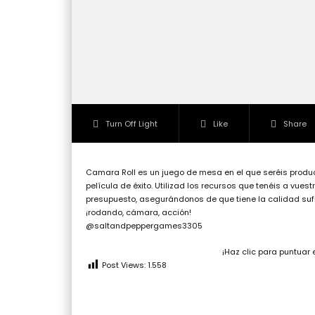
Turn Off Light
Like
Share
Camara Roll es un juego de mesa en el que seréis produ
película de éxito. Utilizad los recursos que tenéis a vuest
presupuesto, asegurándonos de que tiene la calidad sufic
¡rodando, cámara, acción!
@saltandpeppergames3305
¡Haz clic para puntuar 
Post Views:
1.558