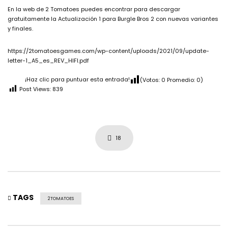
En la web de 2 Tomatoes puedes encontrar para descargar
gratuitamente la Actualización 1 para Burgle Bros 2 con nuevas variantes
y finales.
https://2tomatoesgames.com/wp-content/uploads/2021/09/update-
letter-1_A5_es_REV_HIFI.pdf
¡Haz clic para puntuar esta entrada!
(Votos:
0
Promedio:
0
)
Post Views:
839
18
TAGS
2TOMATOES