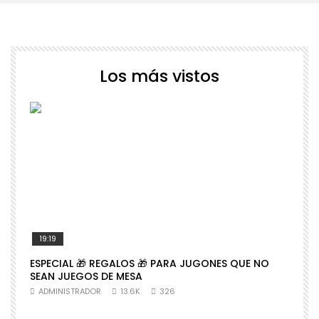
Los más vistos
19:19
ESPECIAL 🎁 REGALOS 🎁 PARA JUGONES QUE NO

SEAN JUEGOS DE MESA
N
ADMINISTRADOR
13.6K
326