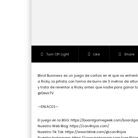
Turn Off Light
Like
Share
Blind Business es un juego de cartas en el que os enfren
a Ricky, la piñata con forma de burro de 3 metros de altur
y trata de reventar a Ricky antes que nadie para ganar todo
@DevirTV
—ENLACES—
El juego en la BGG: https://boardgamegeek.com/boardg
Nuestro Web Blog: https://con4hijos.com/
Nuestro Tik Tok: https://www.tiktok.com/@con4hijos
Nuestro Instagram: https://www.instagram.com/con4hijo