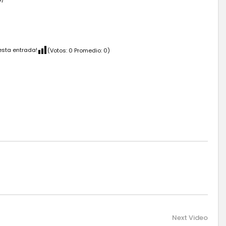
esta entrada!
(Votos:
0
Promedio:
0
)
Next Video