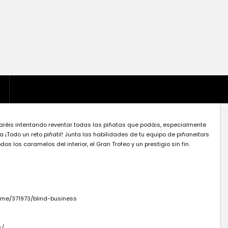
taréis intentando reventar todas las piñatas que podáis, especialmente
a ¡Todo un reto piñatil! Junta las habilidades de tu equipo de piñaneitors
s los caramelos del interior, el Gran Trofeo y un prestigio sin fin.
ame/371973/blind-business
s/