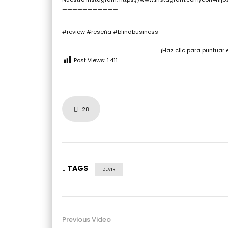
———————————
#review #reseña #blindbusiness
¡Haz clic para puntuar 
Post Views:
1.411
28
TAGS
DEVIR
Previous Video