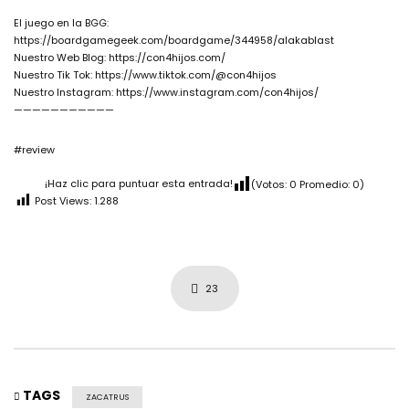
El juego en la BGG:
https://boardgamegeek.com/boardgame/344958/alakablast
Nuestro Web Blog: https://con4hijos.com/
Nuestro Tik Tok: https://www.tiktok.com/@con4hijos
Nuestro Instagram: https://www.instagram.com/con4hijos/
———————————
#review
¡Haz clic para puntuar esta entrada!
(Votos:
0
Promedio:
0
)
Post Views:
1.288
23
TAGS
ZACATRUS