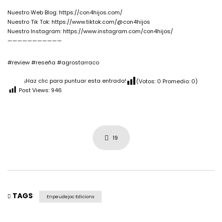
Nuestro Web Blog: https://con4hijos.com/
Nuestro Tik Tok: https://www.tiktok.com/@con4hijos
Nuestro Instagram: https://www.instagram.com/con4hijos/
———————————
#review #reseña #agrostarraco
¡Haz clic para puntuar esta entrada!
(Votos:
0
Promedio:
0
)
Post Views:
946
19
TAGS
Enpeudejoc Edicions