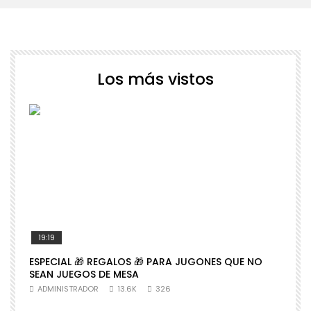
Los más vistos
19:19
ESPECIAL 🎁 REGALOS 🎁 PARA JUGONES QUE NO

SEAN JUEGOS DE MESA
N
ADMINISTRADOR
13.6K
326