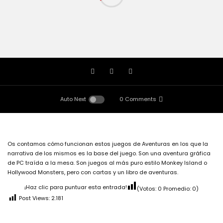
Auto Next
0 Comments
Os contamos cómo funcionan estos juegos de Aventuras en los que la
narrativa de los mismos es la base del juego. Son una aventura gráfica
de PC traída a la mesa. Son juegos al más puro estilo Monkey Island o
Hollywood Monsters, pero con cartas y un libro de aventuras.
¡Haz clic para puntuar esta entrada!
(Votos:
0
Promedio:
0
)
Post Views:
2.181