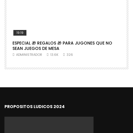
19:19
ESPECIAL 🎁 REGALOS 🎁 PARA JUGONES QUE NO

SEAN JUEGOS DE MESA
N
ADMINISTRADOR
13.6K
326
PROPOSITOS LUDICOS 2024