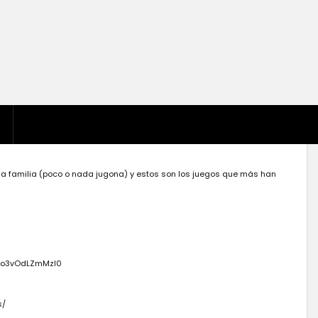
a familia (poco o nada jugona) y estos son los juegos que más han
Kwo3vOdLZmMzI0
s/