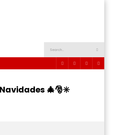
Navidades 🎄🎅✳️