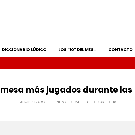
DICCIONARIO LÚDICO
LOS “10” DEL MES…
CONTACTO
e mesa más jugados durante las 
ADMINISTRADOR
ENERO 8, 2024
0
2.4K
109