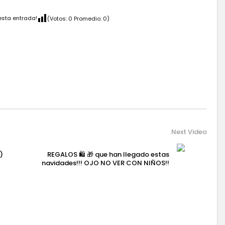
esta entrada!
(Votos:
0
Promedio:
0
)
Next Video
)
REGALOS 🛍️ 🎁 que han llegado estas
navidades!!! OJO NO VER CON NIÑOS!!