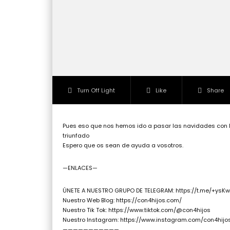
Turn Off Light
Like
Share
Pues eso que nos hemos ido a pasar las navidades con l
triunfado
Espero que os sean de ayuda a vosotros.
—ENLACES—
ÚNETE A NUESTRO GRUPO DE TELEGRAM: https://t.me/+ys
Nuestro Web Blog: https://con4hijos.com/
Nuestro Tik Tok: https://www.tiktok.com/@con4hijos
Nuestro Instagram: https://www.instagram.com/con4hijo
———————————