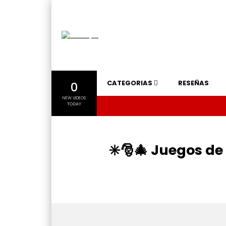
CATEGORIAS
RESEÑAS
0
NEW VIDEOS
TODAY
✳️🎅🎄 Juegos d