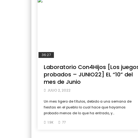
36:27
Laboratorio Con4Hijos [Los juego
probados – JUNIO22] EL “10” del
mes de Junio
JULIO 2, 2022
Un mes ligero de títulos, debido a una semana de
fiestas en el pueblo lo cual hace que hayamos
probado menos de lo que ha entrado, y...
1.9K
77