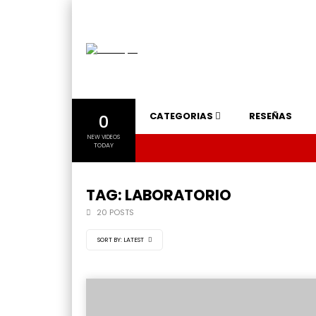
CATEGORIAS
RESEÑAS
0
NEW VIDEOS
TODAY
TAG: LABORATORIO
20 POSTS
SORT BY:
LATEST