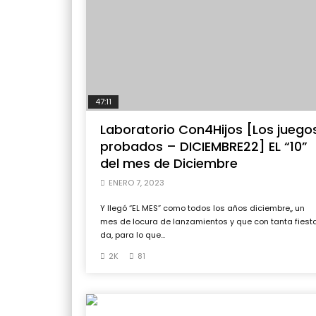
47:11
Laboratorio Con4Hijos [Los juego
probados – DICIEMBRE22] EL “10”
del mes de Diciembre
ENERO 7, 2023
Y llegó “EL MES” como todos los años diciembre,, un
mes de locura de lanzamientos y que con tanta fiest
da, para lo que...
2K
81