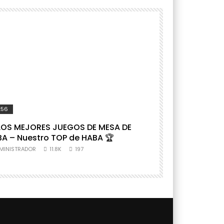
:56
37:05
LOS MEJORES JUEGOS DE MESA DE
RECOPILATORI
A – Nuestro TOP de HABA 🏆
PARA 6 AÑOS 
pueden jugar a
MINISTRADOR
11.8K
197
ADMINISTRADOR