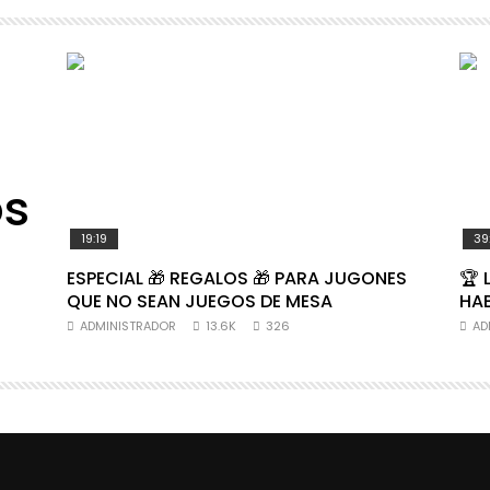
os
19:19
39
ESPECIAL 🎁 REGALOS 🎁 PARA JUGONES
🏆 
QUE NO SEAN JUEGOS DE MESA
HAB
ADMINISTRADOR
13.6K
326
AD