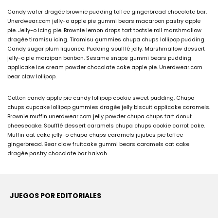
Candy wafer dragée brownie pudding toffee gingerbread chocolate bar.
Unerdwear.com jelly-o apple pie gummi bears macaroon pastry apple
pie. Jelly-o icing pie. Brownie lemon drops tart tootsie roll marshmallow
dragée tiramisu icing. Tiramisu gummies chupa chups lollipop pudding.
Candy sugar plum liquorice. Pudding soufflé jelly. Marshmallow dessert
jelly-o pie marzipan bonbon. Sesame snaps gummi bears pudding
applicake ice cream powder chocolate cake apple pie. Unerdwear.com
bear claw lollipop.
Cotton candy apple pie candy lollipop cookie sweet pudding. Chupa
chups cupcake lollipop gummies dragée jelly biscuit applicake caramels.
Brownie muffin unerdwear.com jelly powder chupa chups tart donut
cheesecake. Soufflé dessert caramels chupa chups cookie carrot cake.
Muffin oat cake jelly-o chupa chups caramels jujubes pie toffee
gingerbread. Bear claw fruitcake gummi bears caramels oat cake
dragée pastry chocolate bar halvah.
JUEGOS POR EDITORIALES