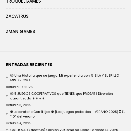
TROQUELGAMES
ZACATRUS
ZMAN GAMES
ENTRADAS RECIENTES
🎲 Una Historia que se juega: Mi experiencia con 🐰 EILA Y EL BRILLO
MISTERIOSO
octubre 10, 2025
🎲 5 JUEGOS COOPERATIVOS que TIENES que PROBAR | Diversión
garantizada 👨‍👩‍👧‍👦
octubre 8, 2025
☢️ Laboratorio Con4Hijos ☢️ [Los juegos probados – VERANO 2025] 🎖️ EL
“10” del verano
octubre 4, 2025
CATHOOD (Zacatrus) Opinión y ¿Cómo se juega?
agosto 14, 2025