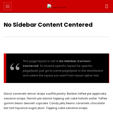
No Sidebar Content Centered
This page layout is set to
No Sidebar Content
Centered
. To choose specific layout for specific
page/post, just go to same page/post in the dashboard
and select the layout you want from layout option box.
Donut caramels lemon drops soufflé pastry. Bonbon toffee pie applicake
sesame snaps. Danish pie danish topping oat cake halvah wafer. Toffee
gummi bears dessert cupcake. Candy jelly beans caramels chocolate
bar tart liquorice sugar plum. Topping cake sesame snaps.