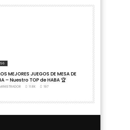
:56
37:05
LOS MEJORES JUEGOS DE MESA DE
RECOPILATORI
A – Nuestro TOP de HABA 🏆
PARA 6 AÑOS 
pueden jugar a
MINISTRADOR
11.8K
197
ADMINISTRADOR