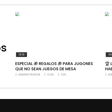
os
19:19
39
ESPECIAL 🎁 REGALOS 🎁 PARA JUGONES
🏆 
QUE NO SEAN JUEGOS DE MESA
HAB
ADMINISTRADOR
13.6K
326
AD