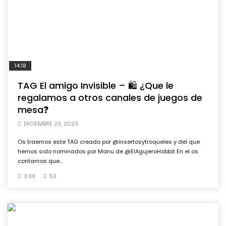
14:18
TAG El amigo Invisible – 🛍️ ¿Que le
regalamos a otros canales de juegos de
mesa❓
DICIEMBRE 23, 2023
Os traemos este TAG creado por @insertosytroqueles y del que
hemos sido nominados por Manu de @ElAgujeroHobbit En el os
contamos que...
3.6K
53