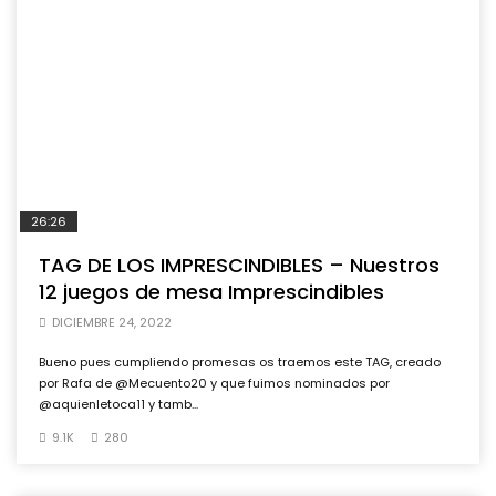
26:26
TAG DE LOS IMPRESCINDIBLES – Nuestros
12 juegos de mesa Imprescindibles
DICIEMBRE 24, 2022
Bueno pues cumpliendo promesas os traemos este TAG, creado
por Rafa de @Mecuento20 y que fuimos nominados por
@aquienletoca11 y tamb...
9.1K
280