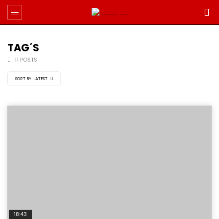
TAG´S
11 POSTS
SORT BY:
LATEST
18:43