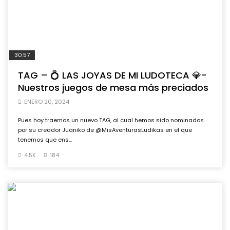
30:57
TAG – 💍 LAS JOYAS DE MI LUDOTECA 💎-
Nuestros juegos de mesa más preciados
ENERO 20, 2024
Pues hoy traemos un nuevo TAG, al cual hemos sido nominados
por su creador Juaniko de @MisAventurasLudikas en el que
tenemos que ens...
4.5K
184