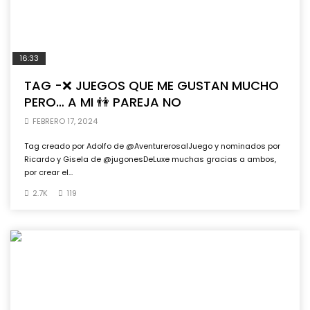
16:33
TAG -❌ JUEGOS QUE ME GUSTAN MUCHO
PERO… A MI 👫 PAREJA NO
FEBRERO 17, 2024
Tag creado por Adolfo de @AventurerosalJuego y nominados por
Ricardo y Gisela de @jugonesDeLuxe muchas gracias a ambos,
por crear el...
2.7K
119