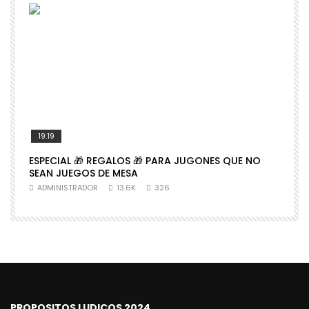
19:19
ESPECIAL 🎁 REGALOS 🎁 PARA JUGONES QUE NO

SEAN JUEGOS DE MESA
N
ADMINISTRADOR
13.6K
326
PROPOSITOS LUDICOS 2024