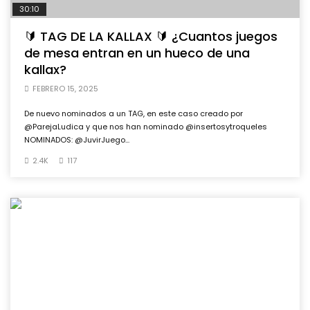
30:10
🔰 TAG DE LA KALLAX 🔰 ¿Cuantos juegos
de mesa entran en un hueco de una
kallax?
FEBRERO 15, 2025
De nuevo nominados a un TAG, en este caso creado por
@ParejaLudica y que nos han nominado @insertosytroqueles
NOMINADOS: @JuvirJuego...
2.4K
117